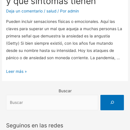
y qué síntomas tienen
Deja un comentario
/
salud
/ Por
admin
Pueden incluir sensaciones físicas o emocionales. Aquí las
claves para superar un mal que aqueja a muchas personas La
primera señal que demuestra la ansiedad es la angustia
(Getty) Si bien siempre existió, con los años fue mutando
desde su nombre hasta su intensidad. Hoy los ataques de
pánico o de ansiedad son moneda corriente. La pandemia, …
Ansiedad
Leer más »
y
ataques
Buscar
de
pánico:
cuál
es
la
Seguinos en las redes
diferencia