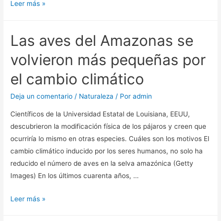
Golpe
Leer más »
antes”
de
calor
Las aves del Amazonas se
en
los
volvieron más pequeñas por
perros
el cambio climático
Deja un comentario
/
Naturaleza
/ Por
admin
Científicos de la Universidad Estatal de Louisiana, EEUU,
descubrieron la modificación física de los pájaros y creen que
ocurriría lo mismo en otras especies. Cuáles son los motivos El
cambio climático inducido por los seres humanos, no solo ha
reducido el número de aves en la selva amazónica (Getty
Images) En los últimos cuarenta años, …
Las
Leer más »
aves