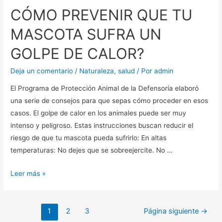
del
CÓMO PREVENIR QUE TU
Amazonas
se
MASCOTA SUFRA UN
volvieron
GOLPE DE CALOR?
más
pequeñas
Deja un comentario
/
Naturaleza
,
salud
/ Por
admin
por
El Programa de Protección Animal de la Defensoría elaboró
el
una serie de consejos para que sepas cómo proceder en esos
cambio
casos. El golpe de calor en los animales puede ser muy
climático
intenso y peligroso. Estas instrucciones buscan reducir el
riesgo de que tu mascota pueda sufrirlo: En altas
temperaturas: No dejes que se sobreejercite. No …
CÓMO
Leer más »
PREVENIR
QUE
Navegación
TU
1
2
3
Página siguiente
→
de