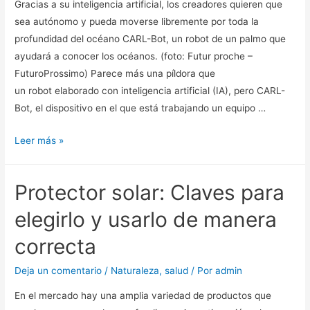
Gracias a su inteligencia artificial, los creadores quieren que
sea autónomo y pueda moverse libremente por toda la
profundidad del océano CARL-Bot, un robot de un palmo que
ayudará a conocer los océanos. (foto: Futur proche –
FuturoProssimo) Parece más una píldora que
un robot elaborado con inteligencia artificial (IA), pero CARL-
Bot, el dispositivo en el que está trabajando un equipo …
Este
Leer más »
robot
navegará
Protector solar: Claves para
por
los
elegirlo y usarlo de manera
océanos
correcta
y
ayudará
Deja un comentario
/
Naturaleza
,
salud
/ Por
admin
a
En el mercado hay una amplia variedad de productos que
descubrir