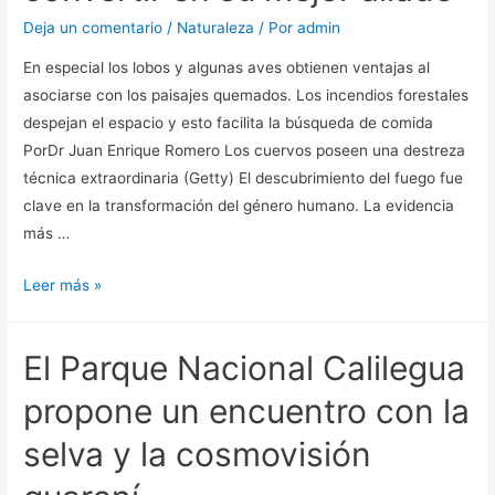
nueva
Deja un comentario
/
Naturaleza
/ Por
admin
propuesta
En especial los lobos y algunas aves obtienen ventajas al
natural
asociarse con los paisajes quemados. Los incendios forestales
para
despejan el espacio y esto facilita la búsqueda de comida
el
PorDr Juan Enrique Romero Los cuervos poseen una destreza
turismo
técnica extraordinaria (Getty) El descubrimiento del fuego fue
de
clave en la transformación del género humano. La evidencia
escapadas
más …
Cómo
Leer más »
para
algunos
El Parque Nacional Calilegua
animales
el
propone un encuentro con la
fuego
selva y la cosmovisión
se
puede