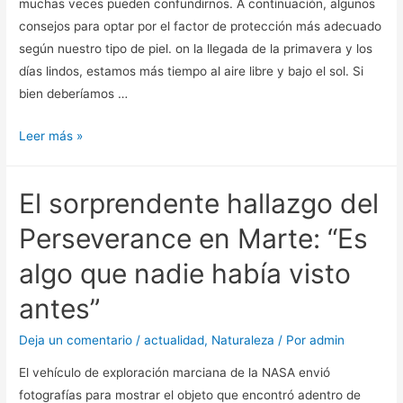
muchas veces pueden confundirnos. A continuación, algunos
nuevas
consejos para optar por el factor de protección más adecuado
especies
según nuestro tipo de piel. on la llegada de la primavera y los
marinas
días lindos, estamos más tiempo al aire libre y bajo el sol. Si
bien deberíamos …
Protector
Leer más »
solar:
Claves
El sorprendente hallazgo del
para
elegirlo
Perseverance en Marte: “Es
y
algo que nadie había visto
usarlo
de
antes”
manera
correcta
Deja un comentario
/
actualidad
,
Naturaleza
/ Por
admin
El vehículo de exploración marciana de la NASA envió
fotografías para mostrar el objeto que encontró adentro de