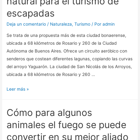
natural para el turismo de
escapadas
Deja un comentario
/
Naturaleza
,
Turismo
/ Por
admin
Se trata de una propuesta más de esta ciudad bonaerense,
ubicada a 68 kilómetros de Rosario y 260 de la Ciudad
Autónoma de Buenos Aires. Ofrece un circuito aeróbico con
senderos que costean diferentes lagunas, copiando las curvas
del arroyo Yaguarón. La ciudad de San Nicolás de los Arroyos,
ubicada a 68 kilómetros de Rosario y 260 …
El
Leer más »
Eco
Parque
Cómo para algunos
de
San
animales el fuego se puede
Nicolás,
convertir en su mejor aliado
la