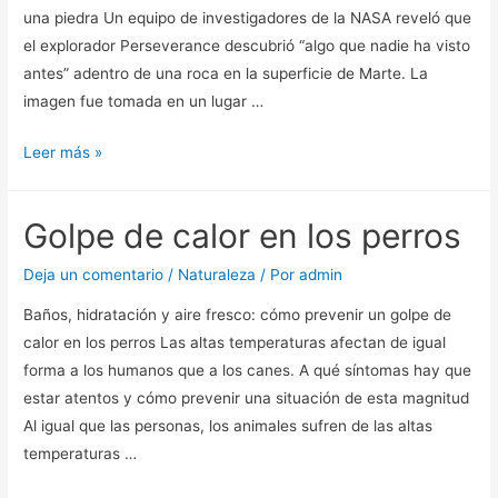
una piedra Un equipo de investigadores de la NASA reveló que
el explorador Perseverance descubrió “algo que nadie ha visto
antes” adentro de una roca en la superficie de Marte. La
imagen fue tomada en un lugar …
El
Leer más »
sorprendente
hallazgo
Golpe de calor en los perros
del
Perseverance
Deja un comentario
/
Naturaleza
/ Por
admin
en
Baños, hidratación y aire fresco: cómo prevenir un golpe de
Marte:
calor en los perros Las altas temperaturas afectan de igual
“Es
forma a los humanos que a los canes. A qué síntomas hay que
algo
estar atentos y cómo prevenir una situación de esta magnitud
que
Al igual que las personas, los animales sufren de las altas
nadie
temperaturas …
había
visto