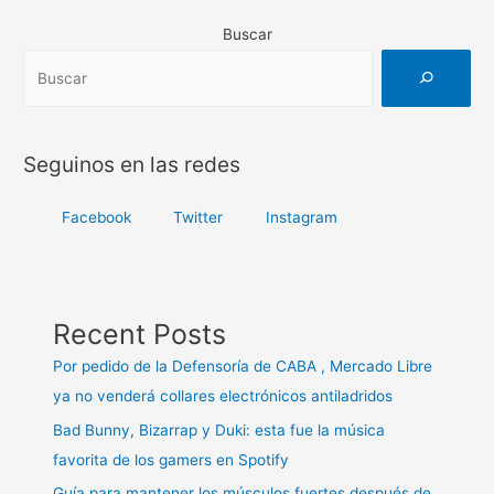
MASCOTA
entradas
SUFRA
Buscar
UN
GOLPE
DE
CALOR?
Seguinos en las redes
Facebook
Twitter
Instagram
Recent Posts
Por pedido de la Defensoría de CABA , Mercado Libre
ya no venderá collares electrónicos antiladridos
Bad Bunny, Bizarrap y Duki: esta fue la música
favorita de los gamers en Spotify
Guía para mantener los músculos fuertes después de