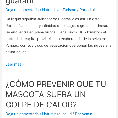
guaraní
convertir
en
Deja un comentario
/
Naturaleza
,
Turismo
/ Por
admin
su
Calilegua significa «Mirador de Piedra» y es así. En este
mejor
Parque Nacional hay infinidad de paisajes dignos de admirar.
aliado
Se encuentra en plena yunga jujeña, unos 110 kilómetros al
norte de la capital provincial. La exuberancia de la selva de
Yungas, con sus pisos de vegetación que ponen las nubes a la
altura de los …
El
Leer más »
Parque
Nacional
¿CÓMO PREVENIR QUE TU
Calilegua
propone
MASCOTA SUFRA UN
un
GOLPE DE CALOR?
encuentro
con
Deja un comentario
/
Naturaleza
,
salud
/ Por
admin
la