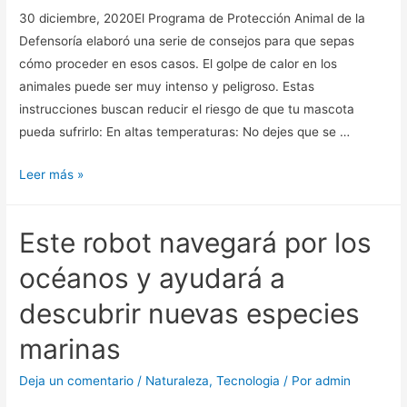
30 diciembre, 2020El Programa de Protección Animal de la
selva
Defensoría elaboró una serie de consejos para que sepas
y
cómo proceder en esos casos. El golpe de calor en los
la
animales puede ser muy intenso y peligroso. Estas
cosmovisión
instrucciones buscan reducir el riesgo de que tu mascota
guaraní
pueda sufrirlo: En altas temperaturas: No dejes que se …
¿CÓMO
Leer más »
PREVENIR
QUE
Este robot navegará por los
TU
MASCOTA
océanos y ayudará a
SUFRA
descubrir nuevas especies
UN
GOLPE
marinas
DE
CALOR?
Deja un comentario
/
Naturaleza
,
Tecnologia
/ Por
admin