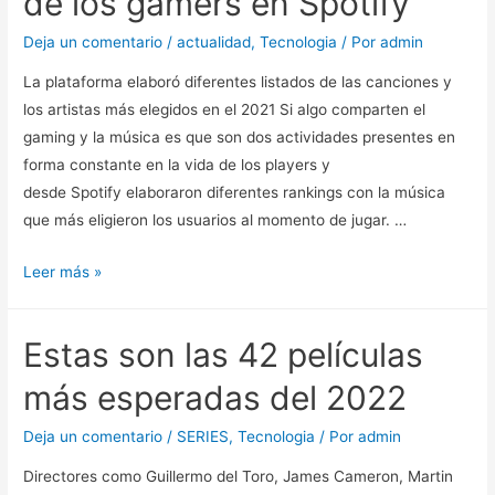
de los gamers en Spotify
Deja un comentario
/
actualidad
,
Tecnologia
/ Por
admin
La plataforma elaboró diferentes listados de las canciones y
los artistas más elegidos en el 2021 Si algo comparten el
gaming y la música es que son dos actividades presentes en
forma constante en la vida de los players y
desde Spotify elaboraron diferentes rankings con la música
que más eligieron los usuarios al momento de jugar. …
Bad
Leer más »
Bunny,
Bizarrap
Estas son las 42 películas
y
Duki:
más esperadas del 2022
esta
fue
Deja un comentario
/
SERIES
,
Tecnologia
/ Por
admin
la
Directores como Guillermo del Toro, James Cameron, Martin
música