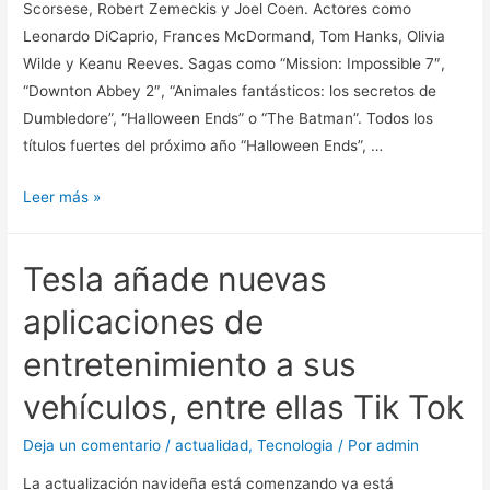
Scorsese, Robert Zemeckis y Joel Coen. Actores como
favorita
Leonardo DiCaprio, Frances McDormand, Tom Hanks, Olivia
de
Wilde y Keanu Reeves. Sagas como “Mission: Impossible 7″,
los
“Downton Abbey 2″, “Animales fantásticos: los secretos de
gamers
Dumbledore”, “Halloween Ends” o “The Batman”. Todos los
en
títulos fuertes del próximo año “Halloween Ends”, …
Spotify
Estas
Leer más »
son
las
Tesla añade nuevas
42
películas
aplicaciones de
más
entretenimiento a sus
esperadas
del
vehículos, entre ellas Tik Tok
2022
Deja un comentario
/
actualidad
,
Tecnologia
/ Por
admin
La actualización navideña está comenzando ya está