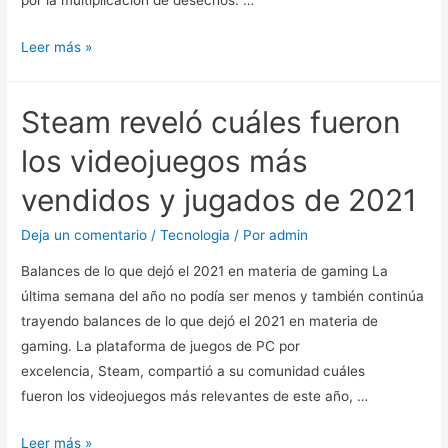
por la multiplicación de desechos. …
internacional
Cuando
Leer más »
las
cosas
Steam reveló cuáles fueron
tienen
una
los videojuegos más
segunda
vendidos y jugados de 2021
oportunidad
Deja un comentario
/
Tecnologia
/ Por
admin
Balances de lo que dejó el 2021 en materia de gaming La
última semana del año no podía ser menos y también continúa
trayendo balances de lo que dejó el 2021 en materia de
gaming. La plataforma de juegos de PC por
excelencia, Steam, compartió a su comunidad cuáles
fueron los videojuegos más relevantes de este año, …
Steam
Leer más »