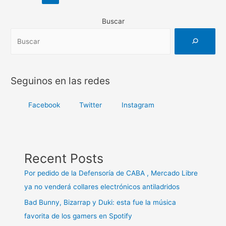
de
Championship
entradas
2021
Buscar
ya
tiene
a
sus
Seguinos en las redes
representantes
latinoamericanos
Facebook
Twitter
Instagram
Recent Posts
Por pedido de la Defensoría de CABA , Mercado Libre
ya no venderá collares electrónicos antiladridos
Bad Bunny, Bizarrap y Duki: esta fue la música
favorita de los gamers en Spotify