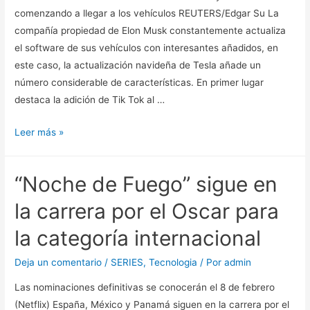
comenzando a llegar a los vehículos REUTERS/Edgar Su La
compañía propiedad de Elon Musk constantemente actualiza
el software de sus vehículos con interesantes añadidos, en
este caso, la actualización navideña de Tesla añade un
número considerable de características. En primer lugar
destaca la adición de Tik Tok al …
Tesla
Leer más »
añade
nuevas
“Noche de Fuego” sigue en
aplicaciones
de
la carrera por el Oscar para
entretenimiento
la categoría internacional
a
sus
Deja un comentario
/
SERIES
,
Tecnologia
/ Por
admin
vehículos,
Las nominaciones definitivas se conocerán el 8 de febrero
entre
(Netflix) España, México y Panamá siguen en la carrera por el
ellas