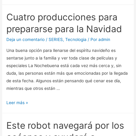
se
suma
Cuatro producciones para
a
los
prepararse para la Navidad
festejos
de
Deja un comentario
/
SERIES
,
Tecnologia
/ Por
admin
navidad
Una buena opción para llenarse del espíritu navideño es
con
sentarse junto a la familia y ver toda clase de películas y
promociones
especiales La Nochebuena está cada vez más cerca y, sin
en
duda, las personas están más que emocionadas por la llegada
sus
de esta fecha. Algunos están pensando qué cenar ese día,
juegos
mientras que otros están …
más
importantes
Cuatro
Leer más »
producciones
para
Este robot navegará por los
prepararse
para