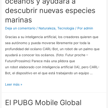
océanos y ayudará a
la
descubrir nuevas especies
Navidad
marinas
Deja un comentario
/
Naturaleza
,
Tecnologia
/ Por
admin
Gracias a su inteligencia artificial, los creadores quieren que
sea autónomo y pueda moverse libremente por toda la
profundidad del océano CARL-Bot, un robot de un palmo que
ayudará a conocer los océanos. (foto: Futur proche –
FuturoProssimo) Parece más una píldora que
un robot elaborado con inteligencia artificial (IA), pero CARL-
Bot, el dispositivo en el que está trabajando un equipo …
Este
Leer más »
robot
navegará
El PUBG Mobile Global
por