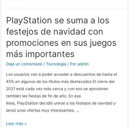
reveló
cuáles
PlayStation se suma a los
fueron
los
festejos de navidad con
videojuegos
promociones en sus juegos
más
vendidos
más importantes
y
jugados
Deja un comentario
/
Tecnologia
/ Por
admin
de
Los usuarios van a poder acceder a descuentos de hasta el
2021
45% en algunos de los títulos más destacados El cierre del
2021 está cada vez más cerca y con eso se aproximan
también las fiestas de fin de año. En esa
línea, PlayStation decidió unirse a los festejos de navidad y
lanzó unas ofertas muy interesantes, …
PlayStation
Leer más »