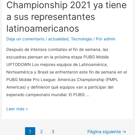
los
Championship 2021 ya tiene
océanos
a sus representantes
y
ayudará
latinoamericanos
a
descubrir
Deja un comentario
/
actualidad
,
Tecnologia
/ Por
admin
nuevas
Después de intensos combates el fin de semana, las
especies
escuadras piensan en la próxima etapa PUBG Mobile
marinas
UPTODOWN Los mejores equipos de Latinoamérica,
Norteamérica y Brasil se enfrentaron este fin de semana en el
PUBG Mobile Pro League: Americas Championship (PMPL
Americas) y definieron qué equipos van a participar del
esperado campeonato mundial. El PUBG …
El
Leer más »
PUBG
Mobile
Navegación
Global
1
2
3
Página siguiente
→