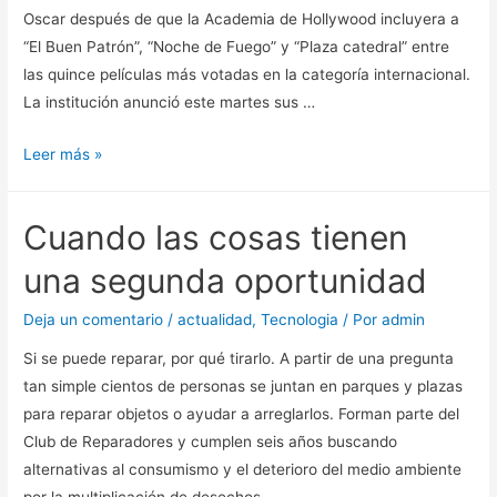
Oscar después de que la Academia de Hollywood incluyera a
Tik
“El Buen Patrón”, “Noche de Fuego” y “Plaza catedral” entre
Tok
las quince películas más votadas en la categoría internacional.
La institución anunció este martes sus …
“Noche
Leer más »
de
Fuego”
Cuando las cosas tienen
sigue
en
una segunda oportunidad
la
carrera
Deja un comentario
/
actualidad
,
Tecnologia
/ Por
admin
por
Si se puede reparar, por qué tirarlo. A partir de una pregunta
el
tan simple cientos de personas se juntan en parques y plazas
Oscar
para reparar objetos o ayudar a arreglarlos. Forman parte del
para
Club de Reparadores y cumplen seis años buscando
la
alternativas al consumismo y el deterioro del medio ambiente
categoría