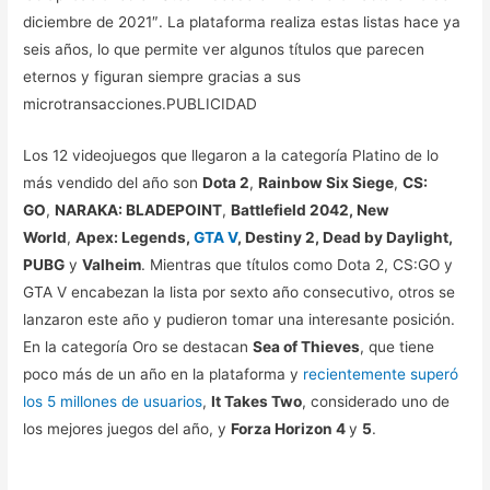
diciembre de 2021″. La plataforma realiza estas listas hace ya
seis años, lo que permite ver algunos títulos que parecen
eternos y figuran siempre gracias a sus
microtransacciones.PUBLICIDAD
Los 12 videojuegos que llegaron a la categoría Platino de lo
más vendido del año son
Dota 2
,
Rainbow Six Siege
,
CS:
GO
,
NARAKA: BLADEPOINT
,
Battlefield 2042, New
World
,
Apex: Legends,
GTA V
, Destiny 2, Dead by Daylight,
PUBG
y
Valheim
. Mientras que títulos como Dota 2, CS:GO y
GTA V encabezan la lista por sexto año consecutivo, otros se
lanzaron este año y pudieron tomar una interesante posición.
En la categoría Oro se destacan
Sea of Thieves
, que tiene
poco más de un año en la plataforma y
recientemente superó
los 5 millones de usuarios
,
It Takes Two
, considerado uno de
los mejores juegos del año, y
Forza Horizon 4
y
5
.