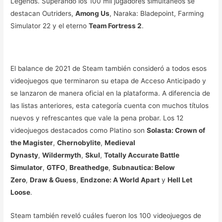
Legends. Superando los 100 mil jugadores simultáneos se
destacan Outriders,
Among Us
, Naraka: Bladepoint, Farming
Simulator 22 y el eterno
Team Fortress 2
.
El balance de 2021 de Steam también consideró a todos esos
videojuegos que terminaron su etapa de Acceso Anticipado y
se lanzaron de manera oficial en la plataforma. A diferencia de
las listas anteriores, esta categoría cuenta con muchos títulos
nuevos y refrescantes que vale la pena probar. Los 12
videojuegos destacados como Platino son
Solasta: Crown of
the Magister
,
Chernobylite
,
Medieval
Dynasty
,
Wildermyth
,
Skul
,
Totally Accurate Battle
Simulator
,
GTFO
,
Breathedge
,
Subnautica: Below
Zero
,
Draw & Guess
,
Endzone: A World Apart
y
Hell Let
Loose
.
Steam también reveló cuáles fueron los 100 videojuegos de